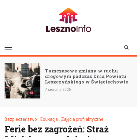
Skip
to
content
lesznoinfo.pl
wydarzenia |
informacje |
aktualności
Tymczasowe zmiany w ruchu
drogowym podczas Dnia Powiatu
Leszczyńskiego w Święciechowie
7 sierpnia 2026
Bezpieczeństwo
,
Edukacja
,
Zajęcia profilaktyczne
Ferie bez zagrożeń: Straż