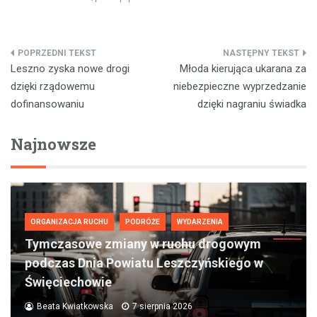
Nawigacja
Leszno zyska nowe drogi
Młoda kierująca ukarana za
wpisu
dzięki rządowemu
niebezpieczne wyprzedzanie
dofinansowaniu
dzięki nagraniu świadka
Najnowsze
ORGANIZACJA RUCHU
PODRÓŻE
WYDARZENIA
Tymczasowe zmiany w ruchu drogowym
podczas Dnia Powiatu Leszczyńskiego w
Święciechowie
Beata Kwiatkowska
7 sierpnia 2026