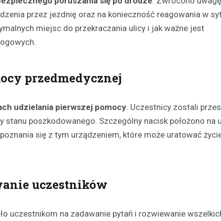
ezpiecznego poruszania się po drodze
. Zwrócono uwagę
zenia przez jezdnię oraz na konieczność reagowania w sy
ymalnych miejsc do przekraczania ulicy i jak ważne jest
drogowych.
ocy przedmedycznej
ch udzielania pierwszej pomocy
. Uczestnicy zostali prze
 stanu poszkodowanego. Szczególny nacisk położono na u
apoznania się z tym urządzeniem, które może uratować życi
Kultura
Sport
Wydarzenia
Dzień Deskorolki w Lesznie
deski na Skateplazie już w
wanie uczestników
18 czerwca 2026
Już niedługo miłośnicy jazdy na
iło uczestnikom na zadawanie pytań i rozwiewanie wszelkic
będą mogli uczestniczyć w wy