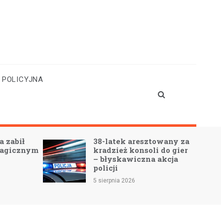
 POLICYJNA
bił
38-latek aresztowany za
icznym
kradzież konsoli do gier
– błyskawiczna akcja
policji
5 sierpnia 2026