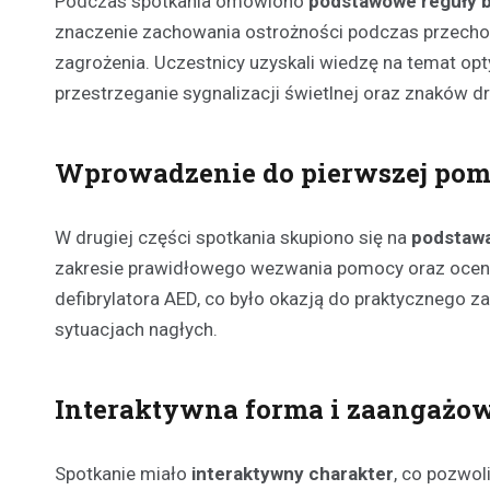
Podczas spotkania omówiono
podstawowe reguły b
znaczenie zachowania ostrożności podczas przechod
zagrożenia. Uczestnicy uzyskali wiedzę na temat opt
przestrzeganie sygnalizacji świetlnej oraz znaków 
Wprowadzenie do pierwszej pom
W drugiej części spotkania skupiono się na
podstawa
zakresie prawidłowego wezwania pomocy oraz oceny
defibrylatora AED, co było okazją do praktycznego z
sytuacjach nagłych.
Interaktywna forma i zaangażo
Spotkanie miało
interaktywny charakter
, co pozwol