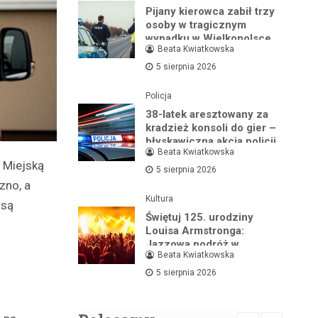
Pijany kierowca zabił trzy
osoby w tragicznym
wypadku w Wielkopolsce
Beata Kwiatkowska
5 sierpnia 2026
Policja
38-latek aresztowany za
kradzież konsoli do gier –
błyskawiczna akcja policji
Beata Kwiatkowska
 Miejską
5 sierpnia 2026
zno, a
Kultura
 są
Świętuj 125. urodziny
Louisa Armstronga:
Jazzowa podróż w
Beata Kwiatkowska
Bibliotece Jazzu
5 sierpnia 2026