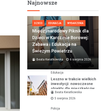
Najnowsze
DZIECI
EDUKACJA
WYDARZENIA
Międzynarodowy Piknik dla
Dzieci w Karczmie Borowej:
Zabawa i Edukacja na
Świeżym Powietrzu
Beata Kwiatkowska
6 sierpnia 2026
Edukacja
Leszno w trakcie wielkich
inwestycji: nowoczesne
obiekty dla mieszkańców
Beata Kwiatkowska
na lata
5 sierpnia 2026
Policja