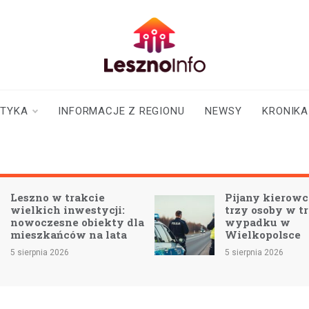
lesznoinfo.pl
wydarzenia |
informacje |
aktualności
STYKA
INFORMACJE Z REGIONU
NEWSY
KRONIKA
eszno w trakcie
Pijany kierowca za
ielkich inwestycji:
trzy osoby w trag
owoczesne obiekty dla
wypadku w
ieszkańców na lata
Wielkopolsce
sierpnia 2026
5 sierpnia 2026