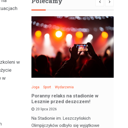
Polecamy
 na
tuacjach
szkoleni w
życie
e w
Joga
Sport
Wydarzenia
Spo
: Święto
Poranny relaks na stadionie w
Be
 sobotę!
Lesznie przed deszczem!
si
20 lipca 2026
 deskorolce
Na Stadionie im. Leszczyńskich
Wa
h
jątkowym
Olimpijczyków odbyło się wyjątkowe
en