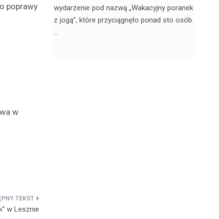
do poprawy
, 20
wydarzenie pod nazwą „Wakacyjny poranek
w 
z jogą”, które przyciągnęło ponad sto osób.
sk
…
twa w
k” w Lesznie