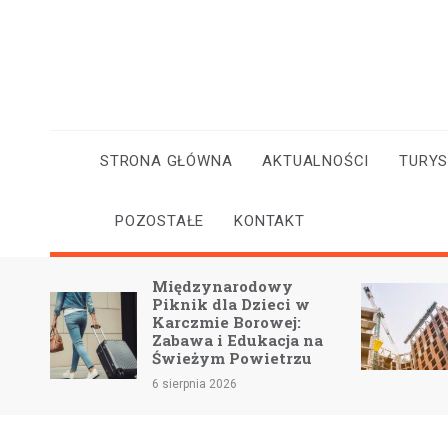
Skip
to
content
STRONA GŁÓWNA
AKTUALNOŚCI
TURY
POZOSTAŁE
KONTAKT
Międzynarodowy
L
Piknik dla Dzieci w
w
Karczmie Borowej:
n
Zabawa i Edukacja na
m
Świeżym Powietrzu
5 
6 sierpnia 2026