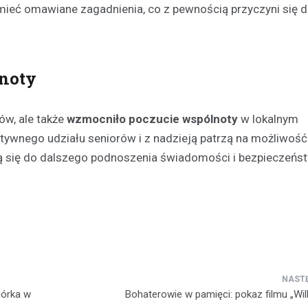
zumieć omawiane zagadnienia, co z pewnością przyczyni się 
wydarzeniu. W najbliższą sobotę
czerwca, na Skateplazie w…
noty
ów, ale także
wzmocniło poczucie wspólnoty
w lokalnym
ktywnego udziału seniorów i z nadzieją patrzą na możliwość
ynią się do dalszego podnoszenia świadomości i bezpieczeńs
iórka w
Bohaterowie w pamięci: pokaz filmu „Wil