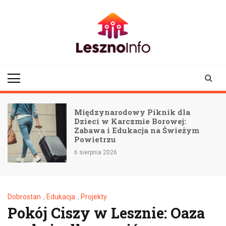
Skip
to
content
lesznoinfo.pl
wydarzenia |
informacje |
aktualności
Międzynarodowy Piknik dla
Dzieci w Karczmie Borowej:
Zabawa i Edukacja na Świeżym
Powietrzu
6 sierpnia 2026
Dobrostan
,
Edukacja
,
Projekty
Pokój Ciszy w Lesznie: Oaza