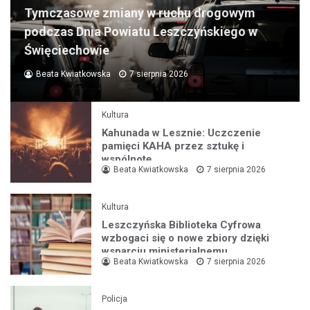
Tymczasowe zmiany w ruchu drogowym
podczas Dnia Powiatu Leszczyńskiego w
Święciechowie
Beata Kwiatkowska
7 sierpnia 2026
Kultura
Kahunada w Lesznie: Uczczenie
pamięci KAHA przez sztukę i
wspólnotę
Beata Kwiatkowska
7 sierpnia 2026
Kultura
Leszczyńska Biblioteka Cyfrowa
wzbogaci się o nowe zbiory dzięki
wsparciu ministerialnemu
Beata Kwiatkowska
7 sierpnia 2026
Policja