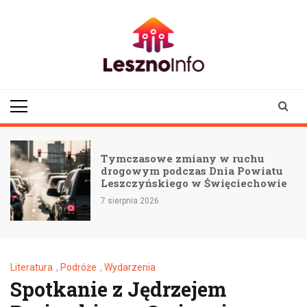
Skip
to
content
lesznoinfo.pl
wydarzenia |
informacje |
aktualności
Tymczasowe zmiany w ruchu
drogowym podczas Dnia Powiatu
Leszczyńskiego w Święciechowie
7 sierpnia 2026
Literatura
,
Podróże
,
Wydarzenia
Spotkanie z Jędrzejem