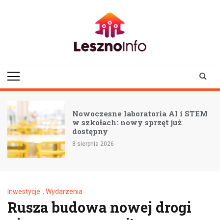
Skip
to
content
lesznoinfo.pl
wydarzenia |
informacje |
aktualności
Nowoczesne laboratoria AI i STEM
w szkołach: nowy sprzęt już
ą
dostępny
8 sierpnia 2026
Inwestycje
,
Wydarzenia
Rusza budowa nowej drogi