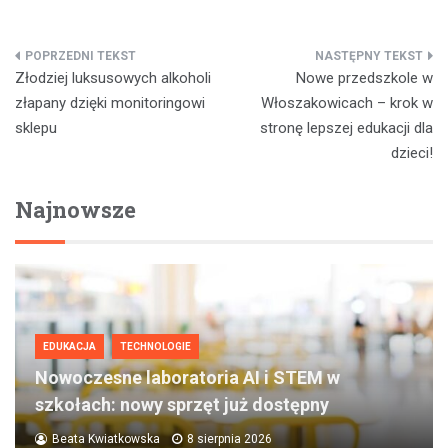
Nawigacja
Złodziej luksusowych alkoholi
Nowe przedszkole w
wpisu
złapany dzięki monitoringowi
Włoszakowicach – krok w
sklepu
stronę lepszej edukacji dla
dzieci!
Najnowsze
EDUKACJA
TECHNOLOGIE
Nowoczesne laboratoria AI i STEM w
szkołach: nowy sprzęt już dostępny
Beata Kwiatkowska
8 sierpnia 2026