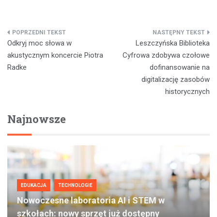
Nawigacja
Odkryj moc słowa w
Leszczyńska Biblioteka
wpisu
akustycznym koncercie Piotra
Cyfrowa zdobywa czołowe
Radke
dofinansowanie na
digitalizację zasobów
historycznych
Najnowsze
EDUKACJA
TECHNOLOGIE
Nowoczesne laboratoria AI i STEM w
szkołach: nowy sprzęt już dostępny