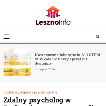
Skip
to
content
lesznoinfo.pl
wydarzenia |
informacje |
aktualności
Nowoczesne laboratoria AI i STEM
w szkołach: nowy sprzęt już
dostępny
8 sierpnia 2026
Edukacja
,
Wsparcie psychologiczne
Zdalny psycholog w