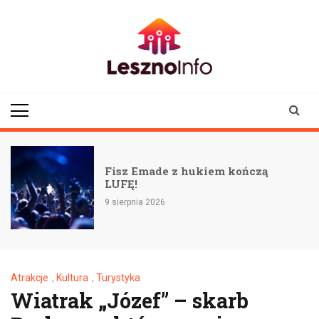
Skip
to
content
lesznoinfo.pl
wydarzenia |
informacje |
aktualności
Fisz Emade z hukiem kończą
LUFĘ!
9 sierpnia 2026
8
Atrakcje
,
Kultura
,
Turystyka
Wiatrak „Józef” – skarb