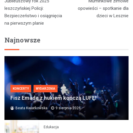
Jubileuszowy rok 2025
Muminkowe zimowe
wpisu
leszczyńskiej Policji:
opowieści – spotkanie dla
Bezpieczeństwo i osiągnięcia
dzieci w Lesznie
na pierwszym planie
Najnowsze
KONCERTY
WYDARZENIA
Fisz Emade z hukiem kończą LUFĘ!
Beata Kwiatkowska
9 sierpnia 2026
Edukacja