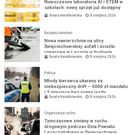
Nowoczesne laboratoria AI i STEM w
szkołach: nowy sprzęt już dostępny
Beata Kwiatkowska
8 sierpnia 2026
Bezpieczeństwo
Nowa nawierzchnia na ulicy
Święciechowskiej: asfalt i ścieżki
rowerowe w Lesznie w budowie
Beata Kwiatkowska
8 sierpnia 2026
Policja
Młody kierowca ukarany za
niebezpieczny drift – 5000 zł mandatu
i 3 miesiące bez prawa jazdy
Beata Kwiatkowska
8 sierpnia 2026
Organizacja ruchu
Tymczasowe zmiany w ruchu
drogowym podczas Dnia Powiatu
Leszczyńskiego w Święciechowie