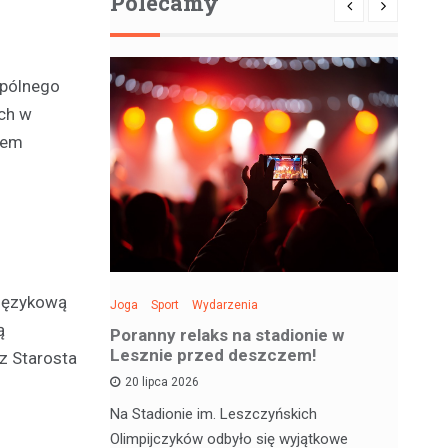
Polecamy
spólnego
ich w
łem
 Językową
Joga
Sport
Wydarzenia
Spo
ą
: Święto
Poranny relaks na stadionie w
Be
 sobotę!
Lesznie przed deszczem!
si
z Starosta
20 lipca 2026
 deskorolce
Na Stadionie im. Leszczyńskich
Wa
jątkowym
Olimpijczyków odbyło się wyjątkowe
en