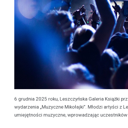
6 grudnia 2025 roku, Leszczyńska Galeria Książki pr
wydarzenia „Muzyczne Mikołajki”. Młodzi artyści z 
umiejętności muzyczne, wprowadzając uczestników w