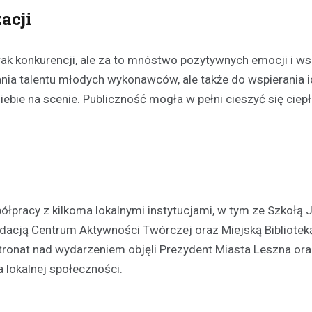
acji
rak konkurencji, ale za to mnóstwo pozytywnych emocji i w
iania talentu młodych wykonawców, ale także do wspierania 
ebie na scenie. Publiczność mogła w pełni cieszyć się ciep
łpracy z kilkoma lokalnymi instytucjami, w tym ze Szkołą
Kultura
Sport
Wydarzenia
dacją Centrum Aktywności Twórczej oraz Miejską Bibliotek
Dzień Deskorolki w Lesznie
deski na Skateplazie już w
tronat nad wydarzeniem objęli Prezydent Miasta Leszna ora
18 czerwca 2026
 lokalnej społeczności.
Już niedługo miłośnicy jazdy na
będą mogli uczestniczyć w wy