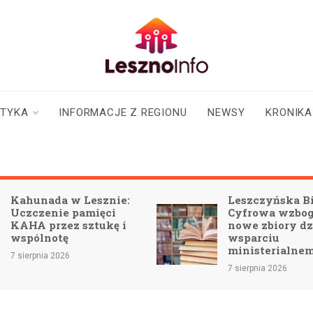
lesznoinfo.pl
wydarzenia |
informacje |
aktualności
STYKA
INFORMACJE Z REGIONU
NEWSY
KRONIKA
Leszczyńska Biblioteka
Cyfrowa wzbogaci się o
nowe zbiory dzięki
wsparciu
ministerialnemu
7 sierpnia 2026
7