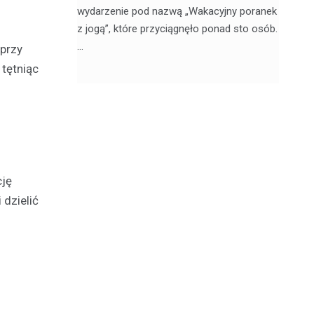
, 20
wydarzenie pod nazwą „Wakacyjny poranek
w 
z jogą”, które przyciągnęło ponad sto osób.
sk
…
 przy
 tętniąc
cję
dzielić