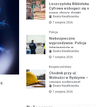
Leszczyńska Biblioteka
Cyfrowa wzbogaci się o
nowe zbiory dzięki
Beata Kwiatkowska
wsparciu ministerialnemu
7 sierpnia 2026
Policja
Niebezpieczne
wyprzedzanie: Policja
interweniuje w
Beata Kwiatkowska
dramatycznej sytuacji na
drodze
7 sierpnia 2026
Bezpieczeństwo
Chodnik przy ul.
Wolności w Rydzynie –
umowa podpisana!
wą
Beata Kwiatkowska
7 sierpnia 2026