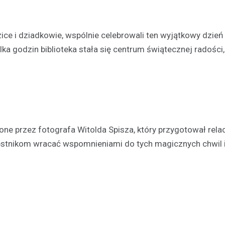
wydarzeniu. W najbliższą sobotę
czerwca, na Skateplazie w…
ice i dziadkowie, wspólnie celebrowali ten wyjątkowy dzień
ka godzin biblioteka stała się centrum świątecznej radości,
ne przez fotografa Witolda Spisza, który przygotował rela
estnikom wracać wspomnieniami do tych magicznych chwil i 