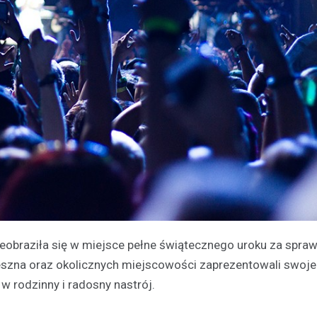
zeobraziła się w miejsce pełne świątecznego uroku za spra
Leszna oraz okolicznych miejscowości zaprezentowali swoje
 rodzinny i radosny nastrój.