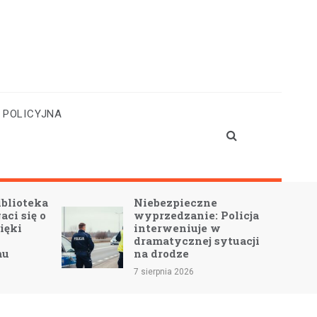
 POLICYJNA
Niebezpieczne
Chodnik przy ul.
wyprzedzanie: Policja
Wolności w Rydz
interweniuje w
umowa podpisana
dramatycznej sytuacji
7 sierpnia 2026
na drodze
 sierpnia 2026