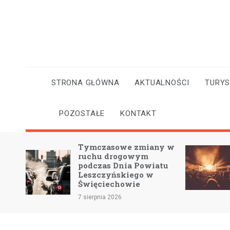
Skip
to
content
STRONA GŁÓWNA
AKTUALNOŚCI
TURY
POZOSTAŁE
KONTAKT
zasowe zmiany w
Kahunada w Lesznie:
u drogowym
Uczczenie pamięci
as Dnia Powiatu
KAHA przez sztukę i
czyńskiego w
wspólnotę
ciechowie
7 sierpnia 2026
nia 2026