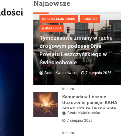
Najnowsze
adości
ORGANIZACJA RUCHU
PODRÓŻE
WYDARZENIA
Tymczasowe zmiany w ruchu
drogowym podczas Dnia
Powiatu Leszczyńskiego w
Święciechowie
Beata Kwiatkowska
7 sierpnia 2026
Kultura
Kahunada w Lesznie:
Uczczenie pamięci KAHA
przez sztukę i wspólnotę
Beata Kwiatkowska
7 sierpnia 2026
Kultura