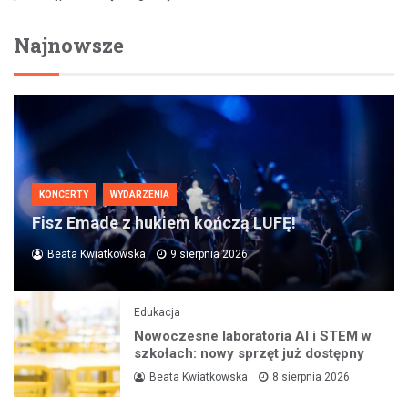
Najnowsze
KONCERTY
WYDARZENIA
Fisz Emade z hukiem kończą LUFĘ!
Beata Kwiatkowska
9 sierpnia 2026
Edukacja
Nowoczesne laboratoria AI i STEM w
szkołach: nowy sprzęt już dostępny
Beata Kwiatkowska
8 sierpnia 2026