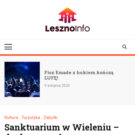
Skip
to
content
lesznoinfo.pl
wydarzenia |
informacje |
aktualności
Fisz Emade z hukiem kończą
LUFĘ!
9 sierpnia 2026
Kultura
,
Turystyka
,
Zabytki
Sanktuarium w Wieleniu –