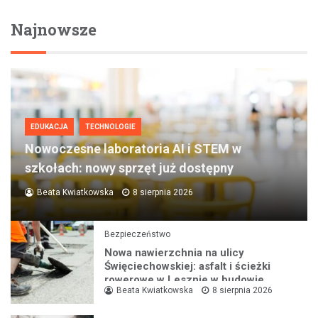
Najnowsze
EDUKACJA
TECHNOLOGIE
Nowoczesne laboratoria AI i STEM w
szkołach: nowy sprzęt już dostępny
Beata Kwiatkowska
8 sierpnia 2026
Bezpieczeństwo
Nowa nawierzchnia na ulicy
Święciechowskiej: asfalt i ścieżki
rowerowe w Lesznie w budowie
Beata Kwiatkowska
8 sierpnia 2026