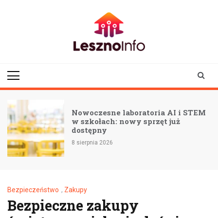
Skip
to
content
lesznoinfo.pl
wydarzenia |
informacje |
aktualności
Nowoczesne laboratoria AI i STEM
w szkołach: nowy sprzęt już
dostępny
8 sierpnia 2026
Bezpieczeństwo
,
Zakupy
Bezpieczne zakupy