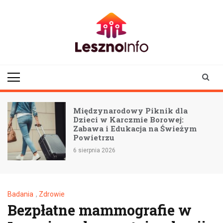
Skip
to
content
lesznoinfo.pl
wydarzenia |
informacje |
aktualności
Międzynarodowy Piknik dla
:
Dzieci w Karczmie Borowej:
Zabawa i Edukacja na Świeżym
Powietrzu
6 sierpnia 2026
Badania
,
Zdrowie
Bezpłatne mammografie w