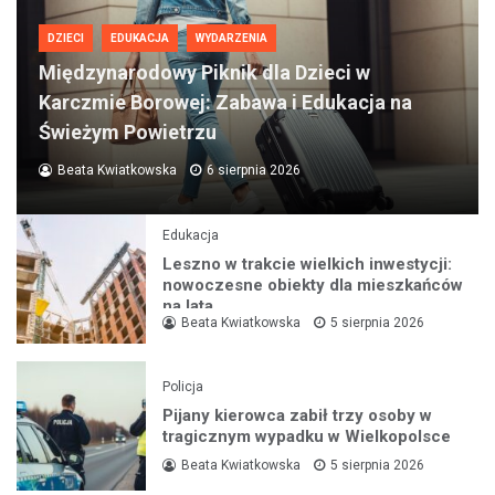
DZIECI
EDUKACJA
WYDARZENIA
Międzynarodowy Piknik dla Dzieci w
Karczmie Borowej: Zabawa i Edukacja na
Świeżym Powietrzu
Beata Kwiatkowska
6 sierpnia 2026
Edukacja
Leszno w trakcie wielkich inwestycji:
nowoczesne obiekty dla mieszkańców
na lata
Beata Kwiatkowska
5 sierpnia 2026
Policja
Pijany kierowca zabił trzy osoby w
tragicznym wypadku w Wielkopolsce
Beata Kwiatkowska
5 sierpnia 2026