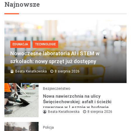
Najnowsze
EDUKACJA
TECHNOLOGIE
Nowoczesne laboratoria AI i STEM w
szkołach: nowy sprzęt już dostępny
Beata Kwiatkowska
8 sierpnia 2026
Bezpieczeństwo
Nowa nawierzchnia na ulicy
Święciechowskiej: asfalt i ścieżki
rowerowe w Lesznie w budowie
Beata Kwiatkowska
8 sierpnia 2026
Policja