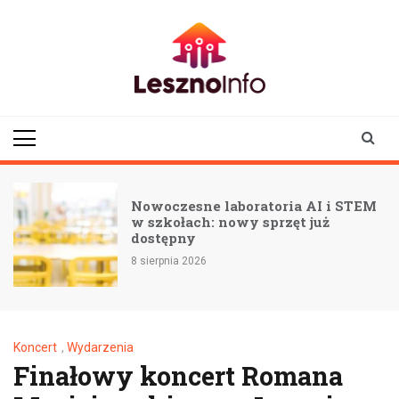
Skip
to
content
lesznoinfo.pl
wydarzenia |
informacje |
aktualności
Nowoczesne laboratoria AI i STEM
w szkołach: nowy sprzęt już
dostępny
8 sierpnia 2026
Koncert
,
Wydarzenia
Finałowy koncert Romana