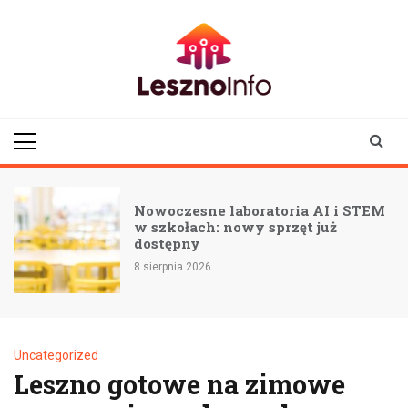
Skip
to
content
lesznoinfo.pl
wydarzenia |
informacje |
aktualności
Nowoczesne laboratoria AI i STEM
w szkołach: nowy sprzęt już
dostępny
8 sierpnia 2026
Uncategorized
Leszno gotowe na zimowe