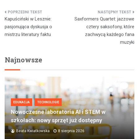
Nawigacja
Kapuściński w Lesznie:
Saxformers Quartet: jazzowe
wpisu
pasjonująca dyskusja o
cztery saksofony, które
mistrzu literatury faktu
zachwycą każdego fana
muzyki
Najnowsze
EDUKACJA
TECHNOLOGIE
Nowoczesne laboratoria AI i STEM w
szkołach: nowy sprzęt już dostępny
Beata Kwiatkowska
8 sierpnia 2026