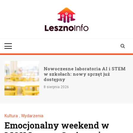
Skip
to
content
lesznoinfo.pl
wydarzenia |
informacje |
aktualności
Nowoczesne laboratoria AI i STEM
w szkołach: nowy sprzęt już
dostępny
8 sierpnia 2026
Kultura
,
Wydarzenia
Emocjonalny weekend w