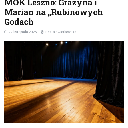
MOK Leszno: Grażyna i
Marian na „Rubinowych
Godach
22 listopada 2025
Beata Kwiatkowska