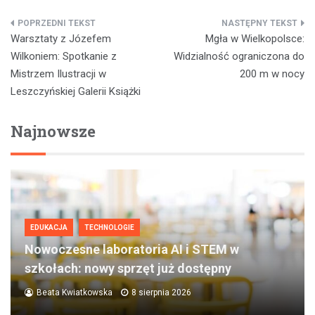
Nawigacja
Warsztaty z Józefem
Mgła w Wielkopolsce:
wpisu
Wilkoniem: Spotkanie z
Widzialność ograniczona do
Mistrzem Ilustracji w
200 m w nocy
Leszczyńskiej Galerii Książki
Najnowsze
EDUKACJA
TECHNOLOGIE
Nowoczesne laboratoria AI i STEM w
szkołach: nowy sprzęt już dostępny
Beata Kwiatkowska
8 sierpnia 2026