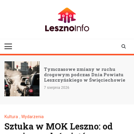
Skip
to
content
lesznoinfo.pl
wydarzenia |
informacje |
aktualności
Tymczasowe zmiany w ruchu
drogowym podczas Dnia Powiatu
Leszczyńskiego w Święciechowie
7 sierpnia 2026
Kultura
,
Wydarzenia
Sztuka w MOK Leszno: od