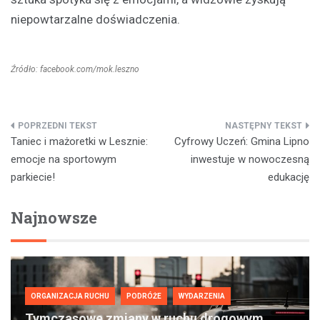
niepowtarzalne doświadczenia.
Źródło: facebook.com/mok.leszno
Nawigacja
Taniec i mażoretki w Lesznie:
Cyfrowy Uczeń: Gmina Lipno
wpisu
emocje na sportowym
inwestuje w nowoczesną
parkiecie!
edukację
Najnowsze
ORGANIZACJA RUCHU
PODRÓŻE
WYDARZENIA
Tymczasowe zmiany w ruchu drogowym