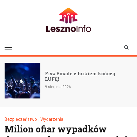
Skip
to
content
lesznoinfo.pl
wydarzenia |
informacje |
aktualności
Fisz Emade z hukiem kończą
LUFĘ!
9 sierpnia 2026
Bezpieczeństwo
,
Wydarzenia
Milion ofiar wypadków