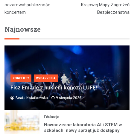
oczarował publiczność
Krajowej Mapy Zagrożeń
koncertem
Bezpieczeństwa
Najnowsze
KONCERTY
WYDARZENIA
Fisz Emade z hukiem kończą LUFĘ!
Beata Kwiatkowska
9 sierpnia 2026
Edukacja
Nowoczesne laboratoria AI i STEM w
szkołach: nowy sprzęt już dostępny