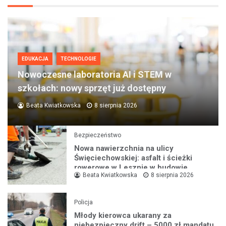
EDUKACJA
TECHNOLOGIE
Nowoczesne laboratoria AI i STEM w
szkołach: nowy sprzęt już dostępny
Beata Kwiatkowska
8 sierpnia 2026
Bezpieczeństwo
Nowa nawierzchnia na ulicy
Święciechowskiej: asfalt i ścieżki
rowerowe w Lesznie w budowie
Beata Kwiatkowska
8 sierpnia 2026
Policja
Młody kierowca ukarany za
niebezpieczny drift – 5000 zł mandatu