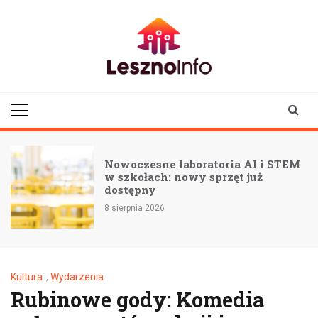
Skip
to
content
lesznoinfo.pl
wydarzenia |
informacje |
aktualności
Nowoczesne laboratoria AI i STEM
w szkołach: nowy sprzęt już
dostępny
8 sierpnia 2026
Kultura
,
Wydarzenia
Rubinowe gody: Komedia