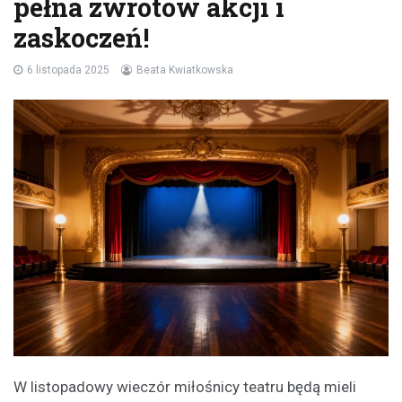
pełna zwrotów akcji i
zaskoczeń!
6 listopada 2025
Beata Kwiatkowska
W listopadowy wieczór miłośnicy teatru będą mieli