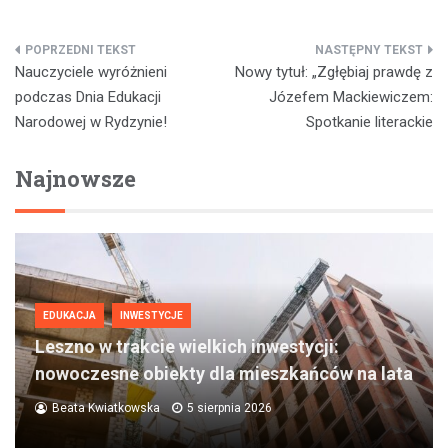
Nawigacja
Nauczyciele wyróżnieni
Nowy tytuł: „Zgłębiaj prawdę z
wpisu
podczas Dnia Edukacji
Józefem Mackiewiczem:
Narodowej w Rydzynie!
Spotkanie literackie
Najnowsze
EDUKACJA
INWESTYCJE
Leszno w trakcie wielkich inwestycji:
nowoczesne obiekty dla mieszkańców na lata
Beata Kwiatkowska
5 sierpnia 2026