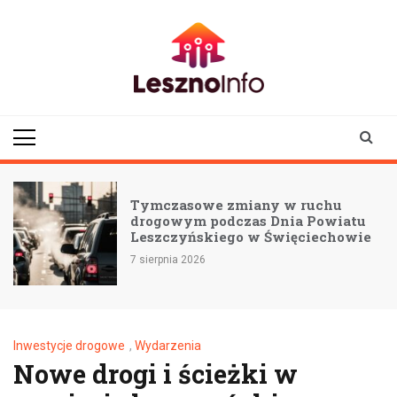
Skip
to
content
lesznoinfo.pl
wydarzenia |
informacje |
aktualności
Tymczasowe zmiany w ruchu
drogowym podczas Dnia Powiatu
Leszczyńskiego w Święciechowie
7 sierpnia 2026
Inwestycje drogowe
,
Wydarzenia
Nowe drogi i ścieżki w