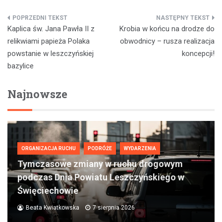
Nawigacja
Kaplica św. Jana Pawła II z
Krobia w końcu na drodze do
wpisu
relikwiami papieża Polaka
obwodnicy – rusza realizacja
powstanie w leszczyńskiej
koncepcji!
bazylice
Najnowsze
ORGANIZACJA RUCHU
PODRÓŻE
WYDARZENIA
Tymczasowe zmiany w ruchu drogowym
podczas Dnia Powiatu Leszczyńskiego w
Święciechowie
Beata Kwiatkowska
7 sierpnia 2026