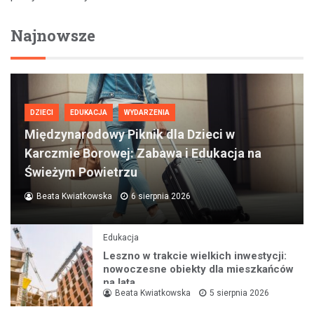
Najnowsze
DZIECI
EDUKACJA
WYDARZENIA
Międzynarodowy Piknik dla Dzieci w
Karczmie Borowej: Zabawa i Edukacja na
Świeżym Powietrzu
Beata Kwiatkowska
6 sierpnia 2026
Edukacja
Leszno w trakcie wielkich inwestycji:
nowoczesne obiekty dla mieszkańców
na lata
Beata Kwiatkowska
5 sierpnia 2026