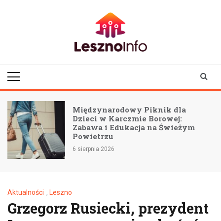
Skip
to
content
lesznoinfo.pl
wydarzenia |
informacje |
aktualności
Międzynarodowy Piknik dla
:
Dzieci w Karczmie Borowej:
Zabawa i Edukacja na Świeżym
Powietrzu
6 sierpnia 2026
Aktualności
,
Leszno
Grzegorz Rusiecki, prezydent